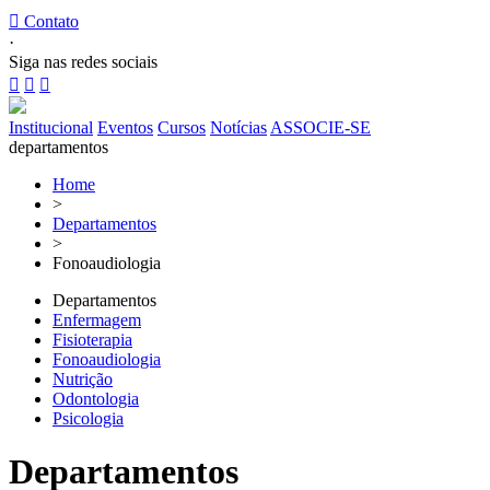

Contato
·
Siga nas redes sociais



Institucional
Eventos
Cursos
Notícias
ASSOCIE-SE
departamentos
Home
>
Departamentos
>
Fonoaudiologia
Departamentos
Enfermagem
Fisioterapia
Fonoaudiologia
Nutrição
Odontologia
Psicologia
Departamentos