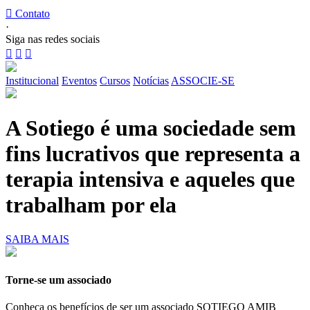

Contato
·
Siga nas redes sociais



Institucional
Eventos
Cursos
Notícias
ASSOCIE-SE
A Sotiego é uma sociedade sem
fins lucrativos que representa a
terapia intensiva e aqueles que
trabalham por ela
SAIBA MAIS
Torne-se um associado
Conheça os benefícios de ser um associado SOTIEGO AMIB